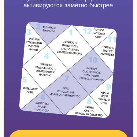
Финансовая свобода
, личный бюджет
и понятный канал прихода денег и
первые деньги за консультации по
астрологии
6 ДОМ — ЭНЕРГИЯ, РЕЖИМ, ЗДОРО
ДО
Мыслемешалка, бессонница,
выгорание,
«тащу всё на себе»
,
хроническая усталость
ПОСЛЕ
Уверенность в себе и
спокойствие
, ресурс для новых
достижений каждый день
7 ДОМ — ОТНОШЕНИЯ И ПАРТНЁРС