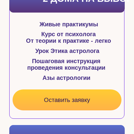
ЭКСПЕРТ
КУРСА
Профессиональный
ведический астролог
Лучший астролог
2021 года по версии
Международной премии «ЛОТОС»
Прошла обучение у 5 мастеров,
включая
индийских