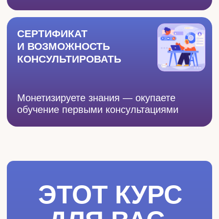
Чувство одиночества
не покидает
или холод и вечные
скандалы от мужа
«Учусь-учусь, но заработок не
растёт»,
стыдно повышать цены на
свои услуги или просить повышение
Страшно уйти из найма,
потому что
«ипотека/кредиты/дети» — поэтому
годами стою на месте
ОСТАВИТЬ ЗАЯВКУ НА ДОМА