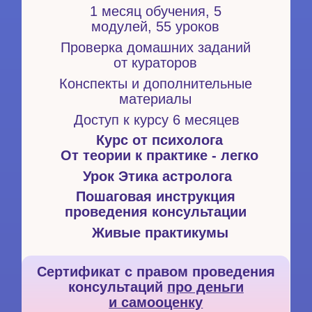
выгорание
и как выйти из круга
Видите, что
отнимает
энергию
, и как её восстановить
Оставить заявку
7 ДОМ
«АСТРОЛОГИЯ ОТНОШЕНИЙ»
1 месяц обучения, 5
модулей, 55 уроков
Проверка домашних заданий
от кураторов
Конспекты и дополнительные
материалы
Доступ к курсу 6 месяцев
Курс от психолога
От теории к практике - легко
Урок Этика астролога
Пошаговая инструкция