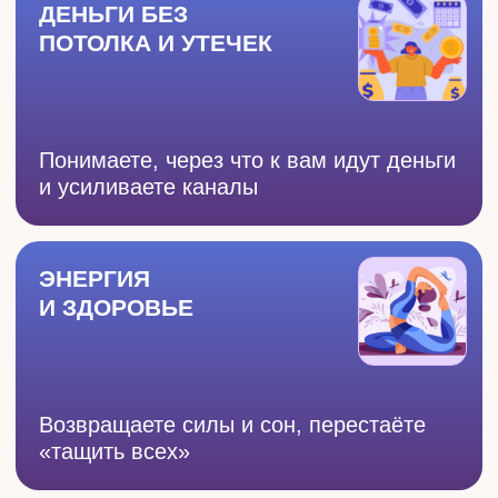
Прекращаете повторять старые
сценарии, выстраиваете доверие и
тепло, привлекаете «своего» партнёра
ПРОФЕССИЯ
ПО ПРИЗВАНИЮ
Видите свой вектор, находите нишу
признания и план перехода на новый
уровень дохода
СЕРТИФИКАТ
И ВОЗМОЖНОСТЬ
КОНСУЛЬТИРОВАТЬ
Монетизируете знания — окупаете
обучение первыми консультациями