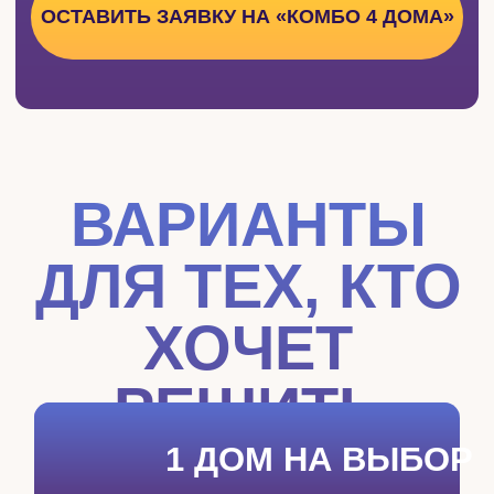
ДО
Одиночество
или эмоциональные качели
в отношениях, притягиваю «не тех»
людей, ссоры из-за мелочей, недоверие к
партнёру и миру
ПОСЛЕ
Тёплые стабильные отношения
с любимым человеком, уверенность
в себе и своём партнёре
10 ДОМ — ПРИЗНАНИЕ И ДЕЛО ЖИ
ДО
«Кто я и куда идти?»
, страх уйти
из найма из-за кредитов, отсутствие
роста и интереса к работе
ПОСЛЕ
Понимание своего предназначения,
любимая работа, жизнь в изобилии