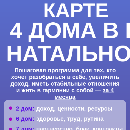
КАРТЕ
4 ДОМА В ВАШ
НАТАЛЬНОЙ К
Пошаговая программа для тех, кто
хочет разобраться в себе, увеличить
доход, иметь стабильные отношения
и жить в гармонии с собой —
за 4
месяца
2 дом:
доход, ценности, ресурсы
6 дом:
здоровье, труд, рутина
7 дом:
партнёрство, брак, контракты
10 дом:
карьера, статус, достижения
ОСТАВИТЬ ЗАЯВКУ НА ДОМА