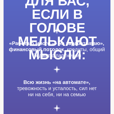
ПРОГРАММЫ 4 ДОМ
2 ДОМ
«ДЕНЬГИ И САМООЦЕНКА»
1 месяц обучения, 5
модулей, 55 уроков
Проверка домашних заданий
от кураторов
Конспекты и дополнительные
материалы
Доступ к курсу 6 месяцев
Курс от психолога
От теории к практике - легко
Урок Этика астролога
Пошаговая инструкция
проведения консультации
Живые практикумы