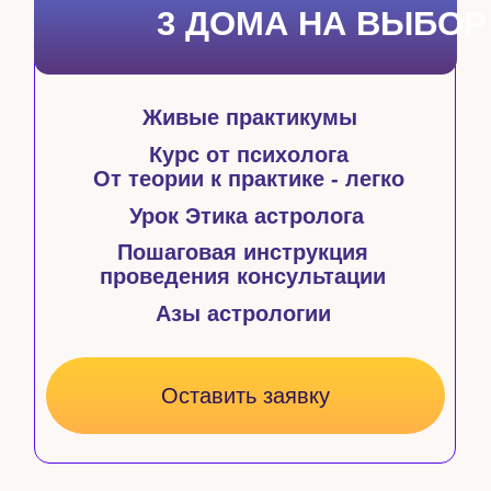
Провела
более 3000
личных консультаций
С помощью астрологии изменила свою
судьбу,
выбралась из долгов и теперь
путешествует
и помогает другим обрести
профессию мечты
Создала 20 программ обучения
в
сфере эзотерики для профессионалов
и тех, кто изучает астрологию для себя
Основатель института астрологии
Елены Литвиновой, который имеет
государственную лицензию и
выпустил уже более 7000
профессиональных астрологов