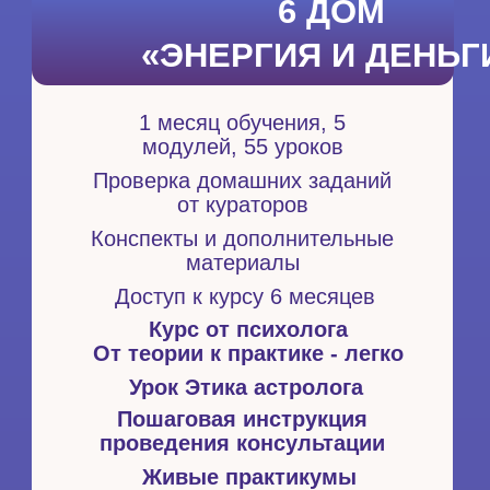
«ПРОФЕССИОНАЛЬНОЕ ПРЕДНАЗНА
1 месяц обучения, 5
модулей, 55 уроков
Проверка домашних заданий
от кураторов
Конспекты и дополнительные
материалы
Доступ к курсу 6 месяцев
Курс от психолога
От теории к практике - легко
Урок Этика астролога
Пошаговая инструкция
проведения консультации
Живые практикумы
Сертификат с правом проведения
консультаций
про деньги
и самооценку
ПОСЛЕ ПРОХОЖДЕНИЯ
КУРСА
:
Видите свои
сильные и слабые
стороны