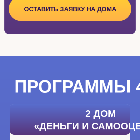
1 месяц обучения, 5
модулей, 55 уроков
Проверка домашних заданий
от кураторов
Конспекты и дополнительные
материалы
Доступ к курсу 6 месяцев
Курс от психолога
От теории к практике - легко
Урок Этика астролога
Пошаговая инструкция
проведения консультации
Живые практикумы
Сертификат с правом проведения
консультаций
про энергию
и здоровье
ПОСЛЕ ПРОХОЖДЕНИЯ
КУРСА
:
Ставите
здоровые границы,
говорите «нет» без вины
Понимаете, откуда
долги/болезни/