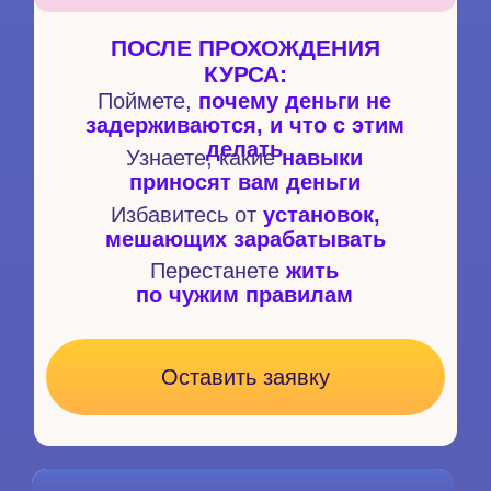
проведения консультации
Живые практикумы
Сертификат с правом проведения
консультаций
по отношениям
ПОСЛЕ ПРОХОЖДЕНИЯ
КУРСА
:
Понимаете, что делает вас
привлекательной/привлекательным
Формируете
здоровую модель
отношений
из своих ожиданий
Узнаёте, как
привлечь «своего»
человека
Учитесь выстраивать
долгосрочные,
тёплые отношения
Оставить заявку
10 ДОМ