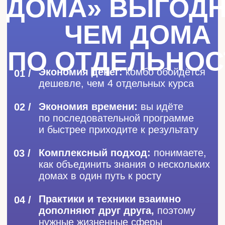
ДО/ПОСЛЕ
АКТИВАЦИИ
ДОМОВ:
2 ДОМ — ДЕНЬГИ И САМОЦЕННОС
ДО
«Работаю много — денег нет»
, общий
бюджет с партнёром, долги, стыдно
называть цену за свои услуги или
просить повышения
ПОСЛЕ