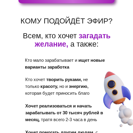
КОМУ ПОДОЙДЁТ ЭФИР?
Всем, кто хочет
загадать
желание,
а также:
Кто мало зарабатывает и
ищет новые
варианты заработка
Кто хочет
творить руками,
не
только
красоту
,
но и
энергию,
которая будет приносить благо
Хочет реализоваться и начать
зарабатывать от 30 тысяч рублей в
месяц,
тратя всего 2-3 часа в день
Хочет помогать другим людям,
с