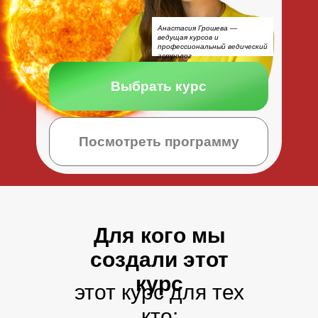
Анастасия Грошева —
ведущая курсов и
профессиональный ведический
астролог
Выбрать курс
Посмотреть программу
Для кого мы
создали этот
курс
этот курс для тех
кто: