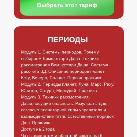
Выбрать этот тариф
ПЕРИОДЫ
Модуль 1. Системы периодов. Почему
выбираем Вимшоттари Даша. Техники
рассмотрения Вимшоттари Даши. Система
рассчета ВД. Описание периодов планет
Кету, Венера, Солнце. Первая практика
Модуль 2. Периоды планет: Луна, Марс. Раху,
Юпитер, Сатурн, Меркурий. Практика
Модуль 3. Техники рассмотрения.
Даши,несущие опасность. Результаты Даш,
согласно планетарной силы управителя и
взаимодействие таттв. Естественный порядок
ДОГОВОР ОФЕРТА
Даш. Практика
ПОЛИТИКА В ОТНОШЕНИИ ОБРАБОТКИ
ПЕРСОНАЛЬНЫХ ДАННЫХ
Доступ на 2 года
СОГЛАСИЕ С ПОЛИТИКОЙ ОБРАБОТКИ
Чат с экспертом и обратной связью на 6