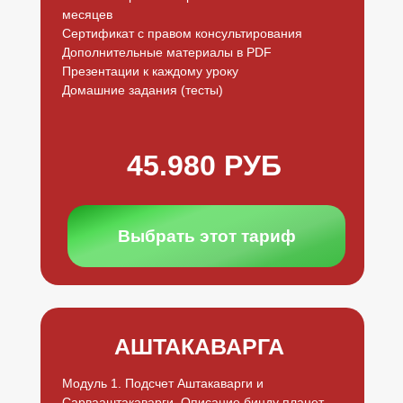
ПЕРСОНАЛЬНЫХ ДАННЫХ
месяцев
ЕДЕНИЯ ОБ ОБРАЗОВАТЕЛЬНОЙ ОРГАНИЗАЦИИ
Сертификат с правом консультирования
ИП Литвинова Елена Александровна
Дополнительные материалы в PDF
ИНН 213005034402
ОГРНИП 319213000029615
Презентации к каждому уроку
school@litvinova-astrolog.ru
Домашние задания (тесты)
45.980 РУБ
Выбрать этот тариф
АШТАКАВАРГА
Модуль 1. Подсчет Аштакаварги и
Сарвааштакаварги. Описание бинду планет