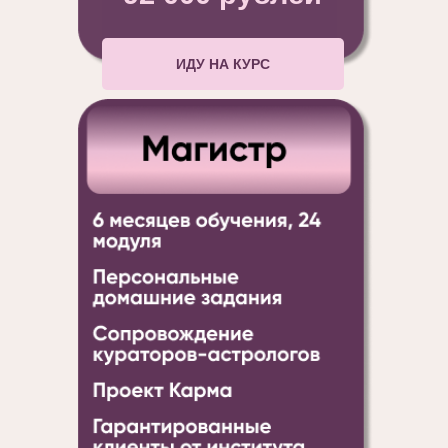
ИДУ НА КУРС
ДОГОВОР ОФЕРТА
ПОЛИТИКА В ОТНОШЕНИИ ОБРАБОТКИ
ПЕРСОНАЛЬНЫХ ДАННЫХ
СОГЛАСИЕ С ПОЛИТИКОЙ ОБРАБОТКИ
ПЕРСОНАЛЬНЫХ ДАННЫХ
ЕДЕНИЯ ОБ ОБРАЗОВАТЕЛЬНОЙ ОРГАНИЗАЦИИ
ИП Литвинова Елена Александровна
ИНН 213005034402
ОГРНИП 319213000029615
school@litvinova-astrolog.ru