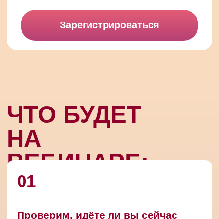
02
Начнём разбирать ваш
восходящий знак и первый
дом
03
Покажем 5 шагов, по которым
собирается ваша личная карта
пути
04
Запланируем следующий шаг
по вашей природе