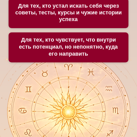
Прошла обучение у 5 мастеров,
включая
индийских
Провела
более 3000
личных консультаций
С помощью астрологии изменила свою
судьбу,
выбралась из долгов и теперь
путешествует
и помогает другим обрести
профессию мечты
Создала 20 программ обучения
в
сфере эзотерики для профессионалов
и тех, кто изучает астрологию для себя
Основатель института астрологии
Елены Литвиновой, который имеет
государственную лицензию и
выпустил уже более 7000
профессиональных астрологов
И МАРИНА