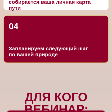
Для тех, кто много думает,
старается, пробует — но всё равно
не чувствует ясности
Для тех, кто хочет перестать
метаться и наконец собрать опору:
кто я, что мной движет и что делать
дальше
ВЕБИНАР
ПРОВЕДУТ
ЕЛЕНА
Профессиональный
ведический астролог
ЛИТВИНОВА
Лучший астролог
2021 года по версии
Международной премии «ЛОТОС»