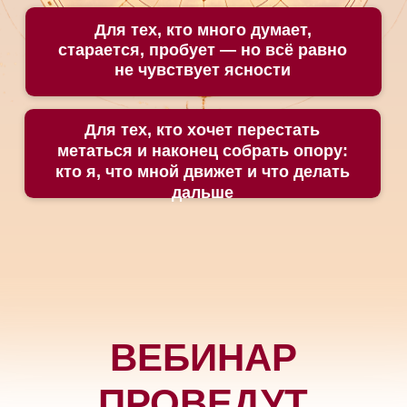
РЕВАТИ
Практикующий
ведический астролог,
астрокоуч
Эксперт в области
предназначения
и карьеры, предсказательной астрологии
(прашна, варшапхала),
ректификации
Провела
более 1000
консультаций
Активно консультирует
более 6 лет
Куратор института
ведической
астрологии Елены Литвиновой
Эксперт клуба
«Ассоциация
астрологов»