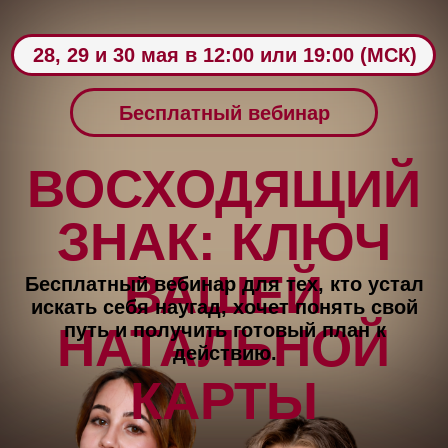
28, 29 и 30 мая в 12:00 или 19:00 (МСК)
Бесплатный вебинар
ВОСХОДЯЩИЙ
ЗНАК: КЛЮЧ
ВАШЕЙ
Бесплатный вебинар для тех, кто устал
искать себя наугад, хочет понять свой
НАТАЛЬНОЙ
путь и получить готовый план к
действию.
КАРТЫ